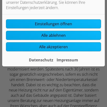
unserer Datenschutzerklärung. Sie können Ihre
nur einen Ansprechpartner: Uns.
Einstellungen jederzeit ändern.
Einstellungen öffnen
Alle ablehnen
Alle akzeptieren
Umfassende und individuelle Beratung
Datenschutz
Impressum
Nach 15 Jahren sollte eine Heizung im Normalfall
modernisiert werden. Spätestens nach 30 Jahren ist es
sogar gesetzlich vorgeschrieben, sofern es sich nicht
um einen Brennwert- oder Niedertemperaturkessel
handelt. Dabei ist es wichtig zu beachten, dass die
neue Heizung nicht nur auf den Eigentümer, sondern
auch auf das Gebäude angepasst ist. Daher basiert
unsere Beratung zur neuen Heizungsanlage immer auf
Ihren Wünschen, aber auch auf der Energieeffizienz