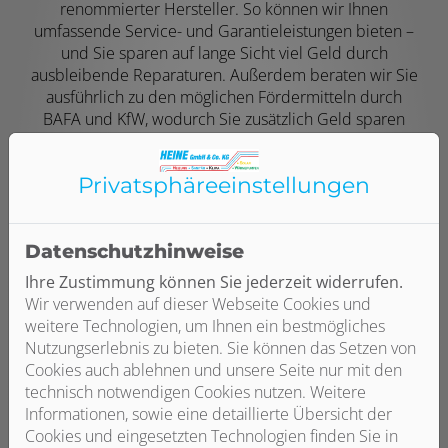
renommierter Hersteller. So können wir Ihnen
umfassende Service- und Garantieleistungen bieten –
und Sie sparen auf lange Sicht viel Geld durch
ausbleibende Reparaturen. Außerdem beraten wir Sie
ausführlich zu den möglichen Fördermitteln durch
BAFA und KfW, wodurch Sie zusätzlich Geld sparen
können.
Privatsphäre­einstellungen
Datenschutzhinweise
Ihre Zustimmung können Sie jederzeit widerrufen.
Wir verwenden auf dieser Webseite Cookies und
Zuverlässige und termingerechte Installation
weitere Technologien, um Ihnen ein bestmögliches
Nutzungserlebnis zu bieten. Sie können das Setzen von
Egal ob klassische Öl- oder Gasheizung, Hybridlösung
Cookies auch ablehnen und unsere Seite nur mit den
oder Wärmepumpe, wir übernehmen Lieferung,
technisch notwendigen Cookies nutzen. Weitere
Installation und die Koordination von Fremdgewerken.
Informationen, sowie eine detaillierte Übersicht der
So können wir eine sorgfältige und termingerechte
Cookies und eingesetzten Technologien finden Sie in
Ausführung aller Arbeiten versprechen, und Sie haben