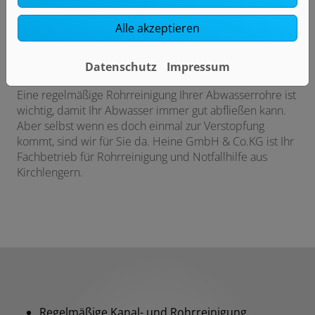
Alle akzeptieren
Rohrreinigung von Heine GmbH &
Co.KG
Datenschutz
Impressum
Ihr Fachbetrieb aus Kirchlengern
Eine regelmäßige Rohrreinigung Ihrer Abwasserrohre ist
wichtig, damit Ihr Abwasser immer gut abfließen kann.
Aber selbst wenn es doch einmal zur Verstopfung
kommt, sind wir für Sie da. Heine GmbH & Co.KG ist Ihr
Fachbetrieb für Rohrreinigung und Notfallhilfe aus
Kirchlengern.
Regelmäßige Kanal- und Rohrreinigung