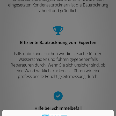
eingesetzten Kondensattrocknern ist die Bautrocknung
schnell und gründlich.
Effiziente Bautrocknung vom Experten
Falls unbekannt, suchen wir die Ursache für den
Wasserschaden und führen gegebenenfalls
Reparaturen durch. Wenn Sie sich unsicher sind, ob
eine Wand wirklich trocken ist, führen wir eine
professionelle Feuchtigkeitsmessung durch.
Hilfe bei Schimmelbefall