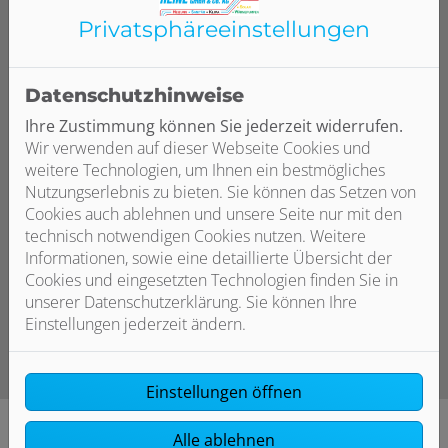
Wird ein Wasserschaden zu lange nicht erkannt,
Privatsphäre­einstellungen
entsteht Schimmel. Wir prüfen bei einer Bautrocknung
immer, ob sich bereits Schimmel entwickelt hat, und
besprechen mit Ihnen gegebenenfalls das weitere
Datenschutzhinweise
Vorgehen, damit Sie gesund und sicher wohnen und
arbeiten.
Ihre Zustimmung können Sie jederzeit widerrufen.
Wir verwenden auf dieser Webseite Cookies und
weitere Technologien, um Ihnen ein bestmögliches
Nutzungserlebnis zu bieten. Sie können das Setzen von
Cookies auch ablehnen und unsere Seite nur mit den
Für Notfälle nutzen Sie unsere Notfallhotline, über
technisch notwendigen Cookies nutzen. Weitere
die Sie uns erreichen können. Für eine
Informationen, sowie eine detaillierte Übersicht der
unverbindliche Anfrage nutzen Sie das
Cookies und eingesetzten Technologien finden Sie in
Kontaktformular.
unserer Datenschutzerklärung. Sie können Ihre
Einstellungen jederzeit ändern.
Einstellungen öffnen
Alle ablehnen