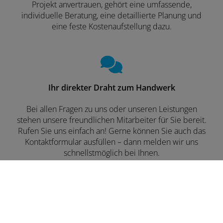
Projekt anvertrauen, gehört eine umfassende,
individuelle Beratung, eine detaillierte Planung und
eine feste Kostenaufstellung dazu.
Ihr direkter Draht zum Handwerk
Bei allen Fragen zu uns oder unseren Leistungen
stehen unsere freundlichen Mitarbeiter für Sie bereit.
Rufen Sie uns einfach an! Gerne können Sie auch das
Kontaktformular ausfüllen – dann melden wir uns
schnellstmöglich bei Ihnen.